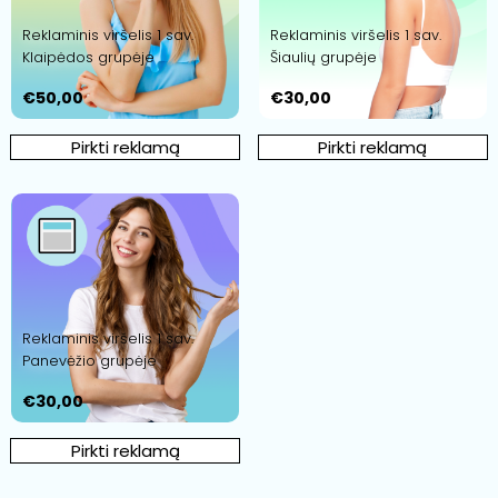
Reklaminis viršelis 1 sav.
Reklaminis viršelis 1 sav.
Klaipėdos grupėje
Šiaulių grupėje
€
50,00
€
30,00
Pirkti reklamą
Pirkti reklamą
Reklaminis viršelis 1 sav.
Panevėžio grupėje
€
30,00
Pirkti reklamą