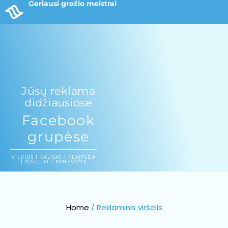
Geriausi grožio meistrai
Jūsų reklama
didžiausiose
Facebook
grupėse
VILNIUS | KAUNAS | KLAIPĖDA
| ŠIAULIAI | PANEVĖŽYS
Home
/ Reklaminis viršelis